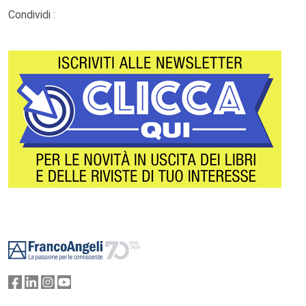
Condividi :
Footer