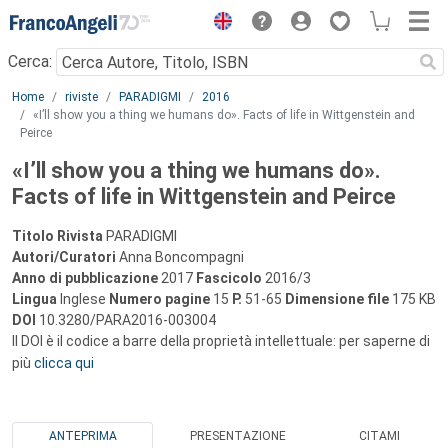
Menu
Cerca:
Main content
Home
riviste
PARADIGMI
2016
«I’ll show you a thing we humans do». Facts of life in Wittgenstein and
Peirce
«I’ll show you a thing we humans do».
Facts of life in Wittgenstein and Peirce
Titolo Rivista
PARADIGMI
Autori/Curatori
Anna Boncompagni
Anno di pubblicazione
2017
Fascicolo
2016/3
Lingua
Inglese
Numero pagine
15
P.
51-65
Dimensione file
175 KB
DOI
10.3280/PARA2016-003004
Il DOI è il codice a barre della proprietà intellettuale: per saperne di
più
clicca qui
ANTEPRIMA
PRESENTAZIONE
CITAMI