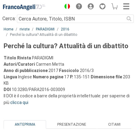
Menu
Cerca:
Main content
Home
riviste
PARADIGMI
2016
Perché la cultura? Attualità di un dibattito
Perché la cultura? Attualità di un dibattito
Titolo Rivista
PARADIGMI
Autori/Curatori
Carmen Metta
Anno di pubblicazione
2017
Fascicolo
2016/3
Lingua
Inglese
Numero pagine
17
P.
135-151
Dimensione file
203
KB
DOI
10.3280/PARA2016-003009
Il DOI è il codice a barre della proprietà intellettuale: per saperne di
più
clicca qui
ANTEPRIMA
PRESENTAZIONE
CITAMI