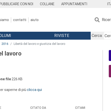
IT
PUBBLICARE CON NOI
COLLANE
APPUNTAMENTI
Rice
 siamo
contatti
aiuto
OLUMI
RIVISTE
Cerca:
2016
Libertà del lavoro e giustizia del lavoro
el lavoro
ne file
226 KB
 per saperne di più
clicca qui
E
CITATO DA
CITAMI