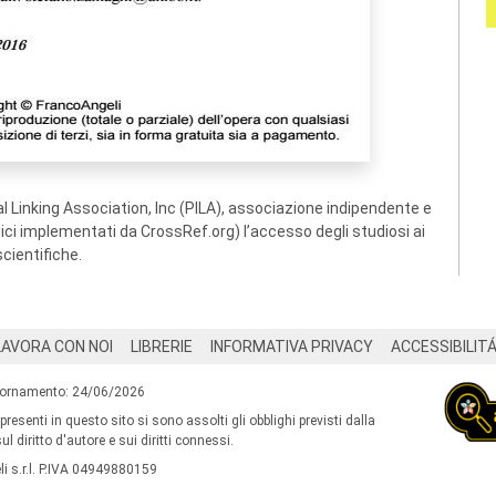
 Linking Association, Inc (PILA), associazione indipendente e
ogici implementati da CrossRef.org) l’accesso degli studiosi ai
scientifiche.
LAVORA CON NOI
LIBRERIE
INFORMATIVA PRIVACY
ACCESSIBILIT
iornamento: 24/06/2026
 presenti in questo sito si sono assolti gli obblighi previsti dalla
l diritto d'autore e sui diritti connessi.
i s.r.l. P.IVA 04949880159