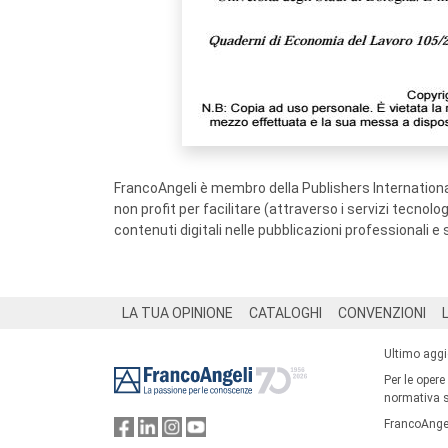
FrancoAngeli è membro della Publishers International
non profit per facilitare (attraverso i servizi tecnol
contenuti digitali nelle pubblicazioni professionali e 
Footer
LA TUA OPINIONE
CATALOGHI
CONVENZIONI
Ultimo agg
Per le opere
normativa su
FrancoAngel