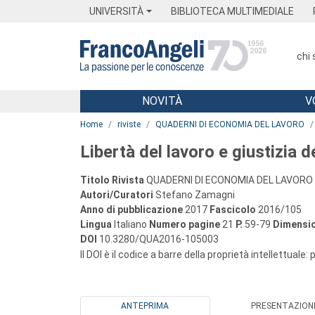
Menu
Main content
Footer
Menu
UNIVERSITÀ
BIBLIOTECA MULTIMEDIALE
chi
NOVITÀ
V
Main content
Home
riviste
QUADERNI DI ECONOMIA DEL LAVORO
Libertà del lavoro e giustizia d
Titolo Rivista
QUADERNI DI ECONOMIA DEL LAVORO
Autori/Curatori
Stefano Zamagni
Anno di pubblicazione
2017
Fascicolo
2016/105
Lingua
Italiano
Numero pagine
21
P.
59-79
Dimensio
DOI
10.3280/QUA2016-105003
Il DOI è il codice a barre della proprietà intellettuale:
ANTEPRIMA
PRESENTAZION