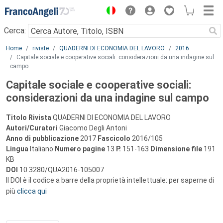
Menu
Cerca:
Main content
Home
riviste
QUADERNI DI ECONOMIA DEL LAVORO
2016
Capitale sociale e cooperative sociali: considerazioni da una indagine sul
campo
Capitale sociale e cooperative sociali:
considerazioni da una indagine sul campo
Titolo Rivista
QUADERNI DI ECONOMIA DEL LAVORO
Autori/Curatori
Giacomo Degli Antoni
Anno di pubblicazione
2017
Fascicolo
2016/105
Lingua
Italiano
Numero pagine
13
P.
151-163
Dimensione file
191
KB
DOI
10.3280/QUA2016-105007
Il DOI è il codice a barre della proprietà intellettuale: per saperne di
più
clicca qui