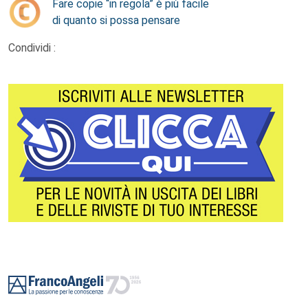
Fare copie “in regola” è più facile
di quanto si possa pensare
Condividi :
Footer