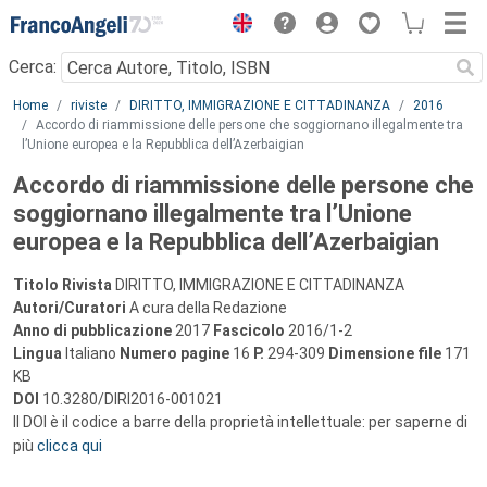
Menu
Cerca:
Main content
Home
riviste
DIRITTO, IMMIGRAZIONE E CITTADINANZA
2016
Accordo di riammissione delle persone che soggiornano illegalmente tra
l’Unione europea e la Repubblica dell’Azerbaigian
Accordo di riammissione delle persone che
soggiornano illegalmente tra l’Unione
europea e la Repubblica dell’Azerbaigian
Titolo Rivista
DIRITTO, IMMIGRAZIONE E CITTADINANZA
Autori/Curatori
A cura della Redazione
Anno di pubblicazione
2017
Fascicolo
2016/1-2
Lingua
Italiano
Numero pagine
16
P.
294-309
Dimensione file
171
KB
DOI
10.3280/DIRI2016-001021
Il DOI è il codice a barre della proprietà intellettuale: per saperne di
più
clicca qui