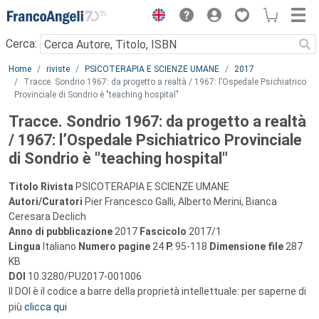
Menu
Cerca:
Main content
Home
riviste
PSICOTERAPIA E SCIENZE UMANE
2017
Tracce. Sondrio 1967: da progetto a realtà / 1967: l’Ospedale Psichiatrico
Provinciale di Sondrio è "teaching hospital"
Tracce. Sondrio 1967: da progetto a realtà
/ 1967: l’Ospedale Psichiatrico Provinciale
di Sondrio è "teaching hospital"
Titolo Rivista
PSICOTERAPIA E SCIENZE UMANE
Autori/Curatori
Pier Francesco Galli, Alberto Merini, Bianca
Ceresara Declich
Anno di pubblicazione
2017
Fascicolo
2017/1
Lingua
Italiano
Numero pagine
24
P.
95-118
Dimensione file
287
KB
DOI
10.3280/PU2017-001006
Il DOI è il codice a barre della proprietà intellettuale: per saperne di
più
clicca qui