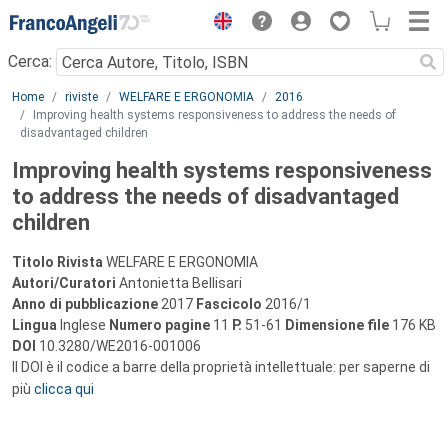
Menu
Cerca:
Main content
Home
riviste
WELFARE E ERGONOMIA
2016
Improving health systems responsiveness to address the needs of
disadvantaged children
Improving health systems responsiveness
to address the needs of disadvantaged
children
Titolo Rivista
WELFARE E ERGONOMIA
Autori/Curatori
Antonietta Bellisari
Anno di pubblicazione
2017
Fascicolo
2016/1
Lingua
Inglese
Numero pagine
11
P.
51-61
Dimensione file
176 KB
DOI
10.3280/WE2016-001006
Il DOI è il codice a barre della proprietà intellettuale: per saperne di
più
clicca qui