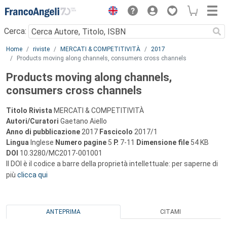
Menu
Cerca:
Main content
Home
riviste
MERCATI & COMPETITIVITÀ
2017
Products moving along channels, consumers cross channels
Products moving along channels,
consumers cross channels
Titolo Rivista
MERCATI & COMPETITIVITÀ
Autori/Curatori
Gaetano Aiello
Anno di pubblicazione
2017
Fascicolo
2017/1
Lingua
Inglese
Numero pagine
5
P.
7-11
Dimensione file
54 KB
DOI
10.3280/MC2017-001001
Il DOI è il codice a barre della proprietà intellettuale: per saperne di
più
clicca qui
ANTEPRIMA
CITAMI