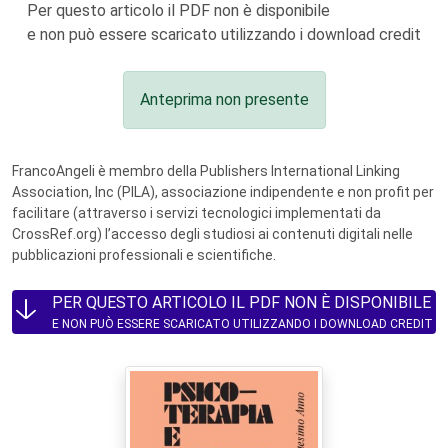
Per questo articolo il PDF non è disponibile
e non può essere scaricato utilizzando i download credit
Anteprima non presente
FrancoAngeli è membro della Publishers International Linking
Association, Inc (PILA), associazione indipendente e non profit per
facilitare (attraverso i servizi tecnologici implementati da
CrossRef.org) l’accesso degli studiosi ai contenuti digitali nelle
pubblicazioni professionali e scientifiche.
PER QUESTO ARTICOLO IL PDF NON È DISPONIBILE
E NON PUÒ ESSERE SCARICATO UTILIZZANDO I DOWNLOAD CREDIT