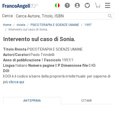
Menu
Cerca:
Main content
Home
riviste
PSICOTERAPIA E SCIENZE UMANE
1997
Intervento sul caso di Sonia.
Intervento sul caso di Sonia.
Titolo Rivista
PSICOTERAPIA E SCIENZE UMANE
Autori/Curatori
Paolo Tirindelli
Anno di pubblicazione
1
Fascicolo
1997/1
Lingua
Italiano
Numero pagine
0
P.
Dimensione file
0 KB
DOI
Il DOI è il codice a barre della proprietà intellettuale: per saperne di
più
clicca qui
ANTEPRIMA
CITAMI