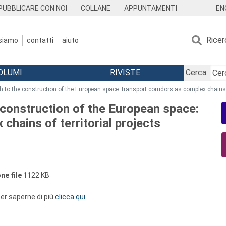
EN
PUBBLICARE CON NOI
COLLANE
APPUNTAMENTI
Ricer
 siamo
contatti
aiuto
OLUMI
RIVISTE
Cerca:
h to the construction of the European space: transport corridors as complex chains o
 construction of the European space:
chains of territorial projects
ne file
1122 KB
 per saperne di più
clicca qui