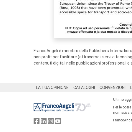
FrancoAngeli è membro della Publishers International
non profit per facilitare (attraverso i servizi tecnol
contenuti digitali nelle pubblicazioni professionali e 
Footer
LA TUA OPINIONE
CATALOGHI
CONVENZIONI
Ultimo agg
Per le opere
normativa su
FrancoAngel