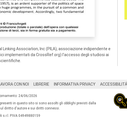
 Linking Association, Inc (PILA), associazione indipendente e
ogici implementati da CrossRef.org) l’accesso degli studiosi ai
scientifiche.
LAVORA CON NOI
LIBRERIE
INFORMATIVA PRIVACY
ACCESSIBILIT
iornamento: 24/06/2026
 presenti in questo sito si sono assolti gli obblighi previsti dalla
l diritto d'autore e sui diritti connessi.
i s.r.l. P.IVA 04949880159