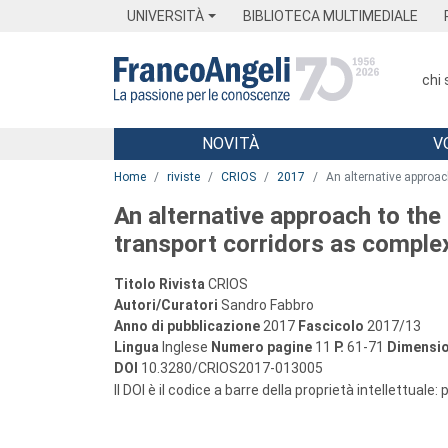
Menu
Main content
Footer
Menu
UNIVERSITÀ
BIBLIOTECA MULTIMEDIALE
chi
NOVITÀ
V
Main content
Home
riviste
CRIOS
2017
An alternative approac
An alternative approach to the
transport corridors as complex 
Titolo Rivista
CRIOS
Autori/Curatori
Sandro Fabbro
Anno di pubblicazione
2017
Fascicolo
2017/13
Lingua
Inglese
Numero pagine
11
P.
61-71
Dimensio
DOI
10.3280/CRIOS2017-013005
Il DOI è il codice a barre della proprietà intellettuale: