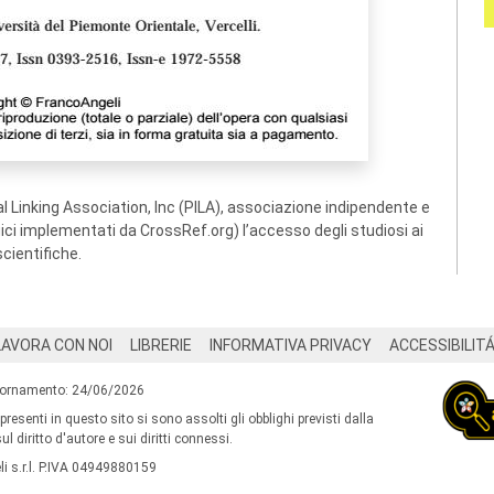
 Linking Association, Inc (PILA), associazione indipendente e
ogici implementati da CrossRef.org) l’accesso degli studiosi ai
scientifiche.
LAVORA CON NOI
LIBRERIE
INFORMATIVA PRIVACY
ACCESSIBILIT
iornamento: 24/06/2026
 presenti in questo sito si sono assolti gli obblighi previsti dalla
l diritto d'autore e sui diritti connessi.
i s.r.l. P.IVA 04949880159