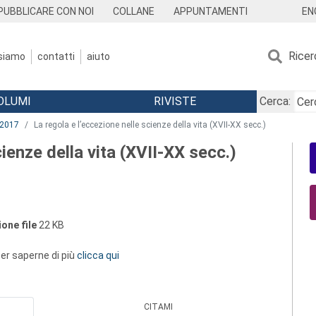
EN
PUBBLICARE CON NOI
COLLANE
APPUNTAMENTI
Ricer
 siamo
contatti
aiuto
OLUMI
RIVISTE
Cerca:
2017
La regola e l’eccezione nelle scienze della vita (XVII-XX secc.)
cienze della vita (XVII-XX secc.)
one file
22 KB
 per saperne di più
clicca qui
CITAMI