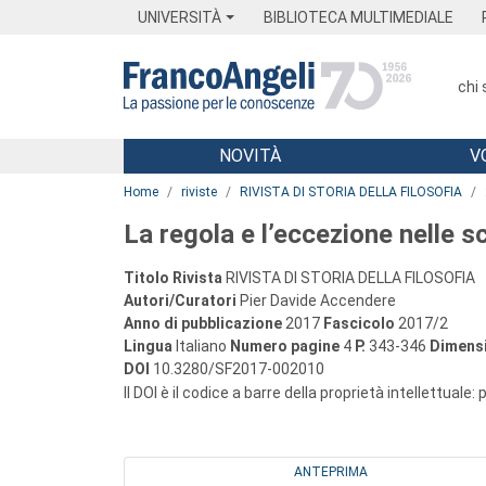
Menu
Main content
Footer
Menu
UNIVERSITÀ
BIBLIOTECA MULTIMEDIALE
chi
NOVITÀ
V
Main content
Home
riviste
RIVISTA DI STORIA DELLA FILOSOFIA
La regola e l’eccezione nelle s
Titolo Rivista
RIVISTA DI STORIA DELLA FILOSOFIA
Autori/Curatori
Pier Davide Accendere
Anno di pubblicazione
2017
Fascicolo
2017/2
Lingua
Italiano
Numero pagine
4
P.
343-346
Dimensi
DOI
10.3280/SF2017-002010
Il DOI è il codice a barre della proprietà intellettuale:
ANTEPRIMA