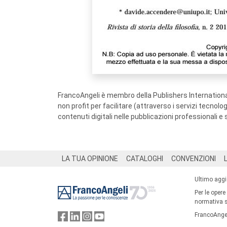
FrancoAngeli è membro della Publishers International
non profit per facilitare (attraverso i servizi tecnol
contenuti digitali nelle pubblicazioni professionali e 
Footer
LA TUA OPINIONE
CATALOGHI
CONVENZIONI
Ultimo agg
Per le opere
normativa su
FrancoAngel