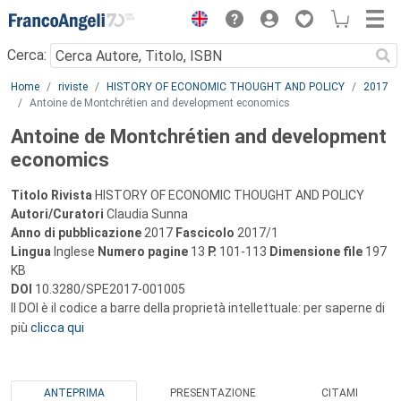
Menu
Cerca:
Main content
Home
riviste
HISTORY OF ECONOMIC THOUGHT AND POLICY
2017
Antoine de Montchrétien and development economics
Antoine de Montchrétien and development
economics
Titolo Rivista
HISTORY OF ECONOMIC THOUGHT AND POLICY
Autori/Curatori
Claudia Sunna
Anno di pubblicazione
2017
Fascicolo
2017/1
Lingua
Inglese
Numero pagine
13
P.
101-113
Dimensione file
197
KB
DOI
10.3280/SPE2017-001005
Il DOI è il codice a barre della proprietà intellettuale: per saperne di
più
clicca qui
ANTEPRIMA
PRESENTAZIONE
CITAMI