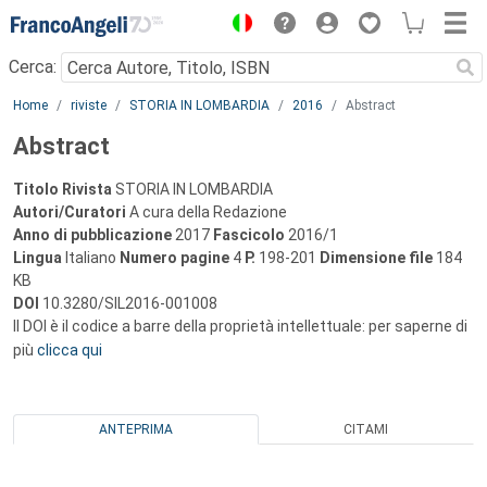
Menu
Cerca:
Main content
Home
riviste
STORIA IN LOMBARDIA
2016
Abstract
Abstract
Titolo Rivista
STORIA IN LOMBARDIA
Autori/Curatori
A cura della Redazione
Anno di pubblicazione
2017
Fascicolo
2016/1
Lingua
Italiano
Numero pagine
4
P.
198-201
Dimensione file
184
KB
DOI
10.3280/SIL2016-001008
Il DOI è il codice a barre della proprietà intellettuale: per saperne di
più
clicca qui
ANTEPRIMA
CITAMI