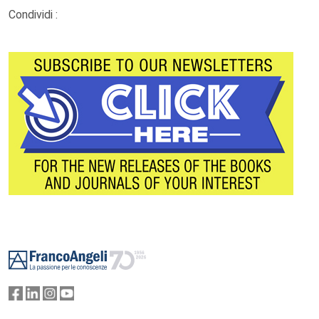
Condividi :
Footer