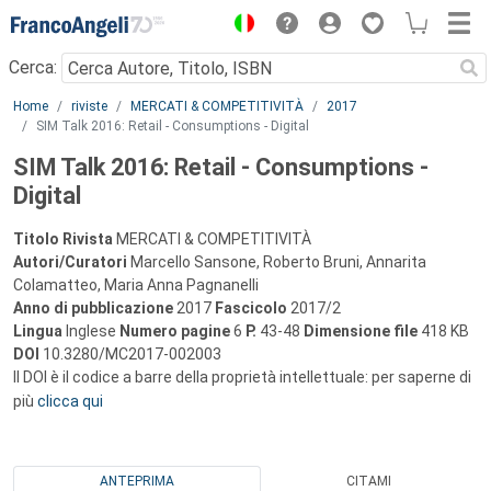
Menu
Cerca:
Main content
Home
riviste
MERCATI & COMPETITIVITÀ
2017
SIM Talk 2016: Retail - Consumptions - Digital
SIM Talk 2016: Retail - Consumptions -
Digital
Titolo Rivista
MERCATI & COMPETITIVITÀ
Autori/Curatori
Marcello Sansone, Roberto Bruni, Annarita
Colamatteo, Maria Anna Pagnanelli
Anno di pubblicazione
2017
Fascicolo
2017/2
Lingua
Inglese
Numero pagine
6
P.
43-48
Dimensione file
418 KB
DOI
10.3280/MC2017-002003
Il DOI è il codice a barre della proprietà intellettuale: per saperne di
più
clicca qui
ANTEPRIMA
CITAMI