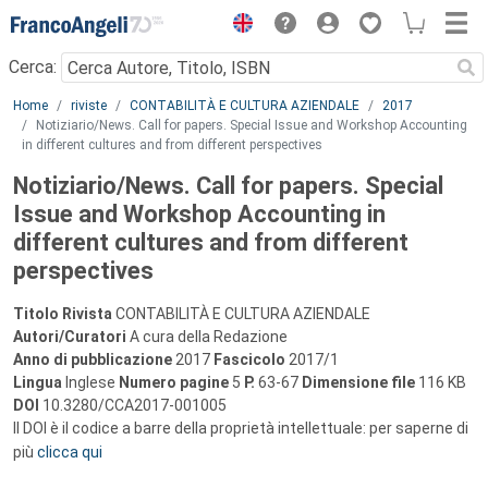
Menu
Cerca:
Main content
Home
riviste
CONTABILITÀ E CULTURA AZIENDALE
2017
Notiziario/News. Call for papers. Special Issue and Workshop Accounting
in different cultures and from different perspectives
Notiziario/News. Call for papers. Special
Issue and Workshop Accounting in
different cultures and from different
perspectives
Titolo Rivista
CONTABILITÀ E CULTURA AZIENDALE
Autori/Curatori
A cura della Redazione
Anno di pubblicazione
2017
Fascicolo
2017/1
Lingua
Inglese
Numero pagine
5
P.
63-67
Dimensione file
116 KB
DOI
10.3280/CCA2017-001005
Il DOI è il codice a barre della proprietà intellettuale: per saperne di
più
clicca qui