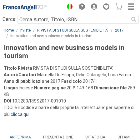
Menu
Cerca:
Main content
Home
riviste
RIVISTA DI STUDI SULLA SOSTENIBILITA'
2017
Innovation and new business models in tourism
Innovation and new business models in
tourism
Titolo Rivista
RIVISTA DI STUDI SULLA SOSTENIBILITA'
Autori/Curatori
Marcella De Filippo, Delio Colangelo, Luca Farnia
Anno di pubblicazione
2017
Fascicolo
2017/1
Lingua
Inglese
Numero pagine
20
P.
149-168
Dimensione file
259
KB
DOI
10.3280/RISS2017-001010
Il DOI è il codice a barre della proprietà intellettuale: per saperne di
più
clicca qui
ANTEPRIMA
PRESENTAZIONE
CITATO DA
CITAMI