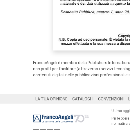
FrancoAngeli è membro della Publishers International
non profit per facilitare (attraverso i servizi tecnol
contenuti digitali nelle pubblicazioni professionali e 
Footer
LA TUA OPINIONE
CATALOGHI
CONVENZIONI
Ultimo agg
Per le opere
normativa su