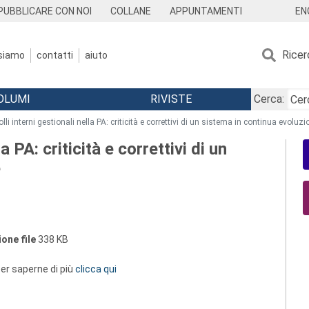
EN
PUBBLICARE CON NOI
COLLANE
APPUNTAMENTI
Ricer
 siamo
contatti
aiuto
OLUMI
RIVISTE
Cerca:
olli interni gestionali nella PA: criticità e correttivi di un sistema in continua evoluz
la PA: criticità e correttivi di un
e
one file
338 KB
 per saperne di più
clicca qui