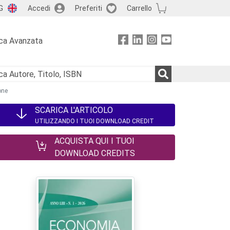
G
Accedi
Preferiti
Carrello
ca Avanzata
ione
SCARICA L'ARTICOLO
UTILIZZANDO I TUOI DOWNLOAD CREDIT
ACQUISTA QUI I TUOI
DOWNLOAD CREDITS