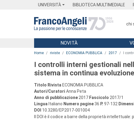
Menu
Main content
Footer
Menu
UNIVERSITÀ
BIBLIOTECA MULTIMEDIALE
chi
NOVITÀ
V
Main content
Home
riviste
ECONOMIA PUBBLICA
2017
I contr
I controlli interni gestionali nel
sistema in continua evoluzion
Titolo Rivista
ECONOMIA PUBBLICA
Autori/Curatori
Anna Peta
Anno di pubblicazione
2017
Fascicolo
2017/1
Lingua
Italiano
Numero pagine
36
P.
97-132
Dimensi
DOI
10.3280/EP2017-001004
Il DOI è il codice a barre della proprietà intellettuale: