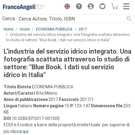
Menu
Cerca:
Main content
Home
riviste
ECONOMIA PUBBLICA
2017
L’industria del servizio idrico integrato. Una fotografia scattata attraverso
lo studio di settore: "Blue Book. I dati sul servizio idrico in Italia"
L’industria del servizio idrico integrato. Una
fotografia scattata attraverso lo studio di
settore: "Blue Book. I dati sul servizio
idrico in Italia"
Titolo Rivista
ECONOMIA PUBBLICA
Autori/Curatori
Rita Mileno
Anno di pubblicazione
2017
Fascicolo
2017/1
Lingua
Italiano
Numero pagine
15
P.
133-147
Dimensione file
253
KB
DOI
10.3280/EP2017-001005
Il DOI è il codice a barre della proprietà intellettuale: per saperne di
più
clicca qui