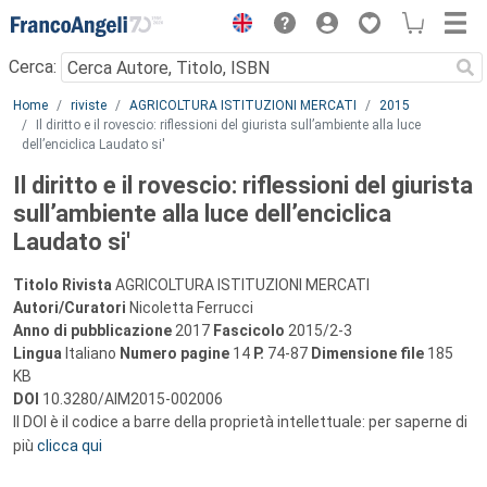
Menu
Cerca:
Main content
Home
riviste
AGRICOLTURA ISTITUZIONI MERCATI
2015
Il diritto e il rovescio: riflessioni del giurista sull’ambiente alla luce
dell’enciclica Laudato si'
Il diritto e il rovescio: riflessioni del giurista
sull’ambiente alla luce dell’enciclica
Laudato si'
Titolo Rivista
AGRICOLTURA ISTITUZIONI MERCATI
Autori/Curatori
Nicoletta Ferrucci
Anno di pubblicazione
2017
Fascicolo
2015/2-3
Lingua
Italiano
Numero pagine
14
P.
74-87
Dimensione file
185
KB
DOI
10.3280/AIM2015-002006
Il DOI è il codice a barre della proprietà intellettuale: per saperne di
più
clicca qui