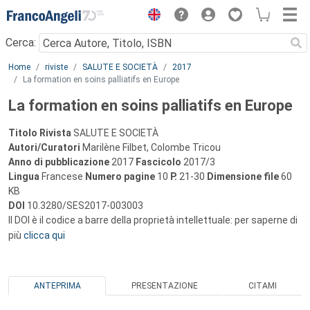
Menu
Cerca:
Main content
Home
riviste
SALUTE E SOCIETÀ
2017
La formation en soins palliatifs en Europe
La formation en soins palliatifs en Europe
Titolo Rivista
SALUTE E SOCIETÀ
Autori/Curatori
Marilène Filbet, Colombe Tricou
Anno di pubblicazione
2017
Fascicolo
2017/3
Lingua
Francese
Numero pagine
10
P.
21-30
Dimensione file
60
KB
DOI
10.3280/SES2017-003003
Il DOI è il codice a barre della proprietà intellettuale: per saperne di
più
clicca qui
ANTEPRIMA
PRESENTAZIONE
CITAMI