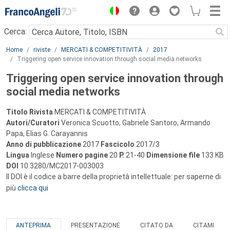
Menu
Cerca:
Main content
Home
riviste
MERCATI & COMPETITIVITÀ
2017
Triggering open service innovation through social media networks
Triggering open service innovation through
social media networks
Titolo Rivista
MERCATI & COMPETITIVITÀ
Autori/Curatori
Veronica Scuotto, Gabriele Santoro, Armando
Papa, Elias G. Carayannis
Anno di pubblicazione
2017
Fascicolo
2017/3
Lingua
Inglese
Numero pagine
20
P.
21-40
Dimensione file
133 KB
DOI
10.3280/MC2017-003003
Il DOI è il codice a barre della proprietà intellettuale: per saperne di
più
clicca qui
ANTEPRIMA
PRESENTAZIONE
CITATO DA
CITAMI