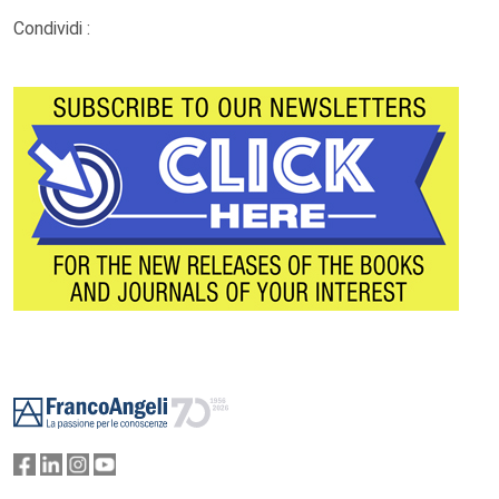
Condividi :
Footer