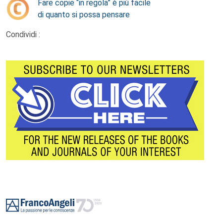
Fare copie “in regola” è più facile
di quanto si possa pensare
Condividi :
Footer