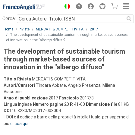
Menu
Cerca:
Main content
Home
riviste
MERCATI & COMPETITIVITÀ
2017
The development of sustainable tourism through market-based sources
of innovation in the "albergo diffuso"
The development of sustainable tourism
through market-based sources of
innovation in the "albergo diffuso"
Titolo Rivista
MERCATI & COMPETITIVITÀ
Autori/Curatori
Tindara Abbate, Angelo Presenza, Milena
Viassone
Anno di pubblicazione
2017
Fascicolo
2017/3
Lingua
Inglese
Numero pagine
20
P.
41-60
Dimensione file
81 KB
DOI
10.3280/MC2017-003004
Il DOI è il codice a barre della proprietà intellettuale: per saperne di
più
clicca qui