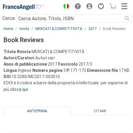
Menu
Cerca:
Main content
Home
riviste
MERCATI & COMPETITIVITÀ
2017
Book Reviews
Book Reviews
Titolo Rivista
MERCATI & COMPETITIVITÀ
Autori/Curatori
Autori vari
Anno di pubblicazione
2017
Fascicolo
2017/3
Lingua
Inglese
Numero pagine
3
P.
171-173
Dimensione file
17 KB
DOI
10.3280/MC2017-003010
Il DOI è il codice a barre della proprietà intellettuale: per saperne di
più
clicca qui
ANTEPRIMA
CITAMI