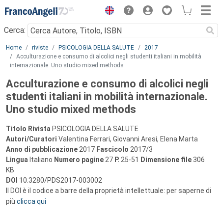
Menu
Cerca:
Main content
Home
riviste
PSICOLOGIA DELLA SALUTE
2017
Acculturazione e consumo di alcolici negli studenti italiani in mobilità
internazionale. Uno studio mixed methods
Acculturazione e consumo di alcolici negli
studenti italiani in mobilità internazionale.
Uno studio mixed methods
Titolo Rivista
PSICOLOGIA DELLA SALUTE
Autori/Curatori
Valentina Ferrari, Giovanni Aresi, Elena Marta
Anno di pubblicazione
2017
Fascicolo
2017/3
Lingua
Italiano
Numero pagine
27
P.
25-51
Dimensione file
306
KB
DOI
10.3280/PDS2017-003002
Il DOI è il codice a barre della proprietà intellettuale: per saperne di
più
clicca qui