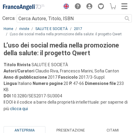
Menu
Cerca:
Main content
Home
riviste
SALUTE E SOCIETÀ
2017
L’uso dei social media nella promozione della salute: il progetto Qwert
L’uso dei social media nella promozione
della salute: il progetto Qwert
Titolo Rivista
SALUTE E SOCIETÀ
Autori/Curatori
Claudio Riva, Francesco Marini, Sofia Canton
Anno di pubblicazione
2017
Fascicolo
2017/3-Suppl.
Lingua
Italiano
Numero pagine
20
P.
47-66
Dimensione file
233
KB
DOI
10.3280/SES2017-SU3004
Il DOI è il codice a barre della proprietà intellettuale: per saperne di
più
clicca qui
ANTEPRIMA
PRESENTAZIONE
CITAMI