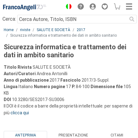
Menu
Cerca:
Main content
Home
riviste
SALUTE E SOCIETÀ
2017
Sicurezza informatica e trattamento dei dati in ambito sanitario
Sicurezza informatica e trattamento dei
dati in ambito sanitario
Titolo Rivista
SALUTE E SOCIETÀ
Autori/Curatori
Andrea Antonilli
Anno di pubblicazione
2017
Fascicolo
2017/3-Suppl.
Lingua
Italiano
Numero pagine
17
P.
84-100
Dimensione file
105
KB
DOI
10.3280/SES2017-SU3006
Il DOI è il codice a barre della proprietà intellettuale: per saperne di
più
clicca qui
ANTEPRIMA
PRESENTAZIONE
CITAMI