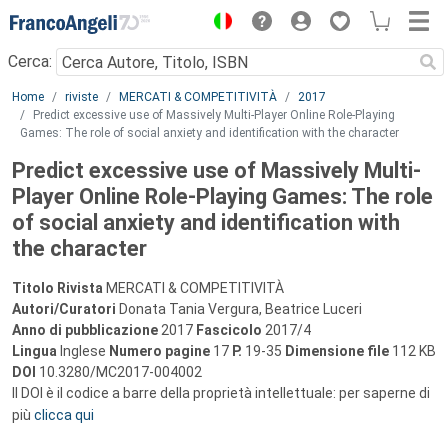
Menu
Cerca:
Main content
Home
riviste
MERCATI & COMPETITIVITÀ
2017
Predict excessive use of Massively Multi-Player Online Role-Playing
Games: The role of social anxiety and identification with the character
Predict excessive use of Massively Multi-
Player Online Role-Playing Games: The role
of social anxiety and identification with
the character
Titolo Rivista
MERCATI & COMPETITIVITÀ
Autori/Curatori
Donata Tania Vergura, Beatrice Luceri
Anno di pubblicazione
2017
Fascicolo
2017/4
Lingua
Inglese
Numero pagine
17
P.
19-35
Dimensione file
112 KB
DOI
10.3280/MC2017-004002
Il DOI è il codice a barre della proprietà intellettuale: per saperne di
più
clicca qui