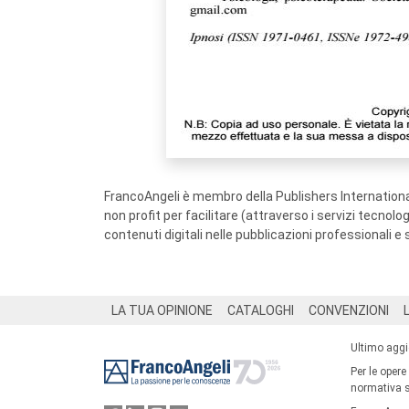
FrancoAngeli è membro della Publishers International
non profit per facilitare (attraverso i servizi tecnol
contenuti digitali nelle pubblicazioni professionali e 
Footer
LA TUA OPINIONE
CATALOGHI
CONVENZIONI
Ultimo agg
Per le opere
normativa su