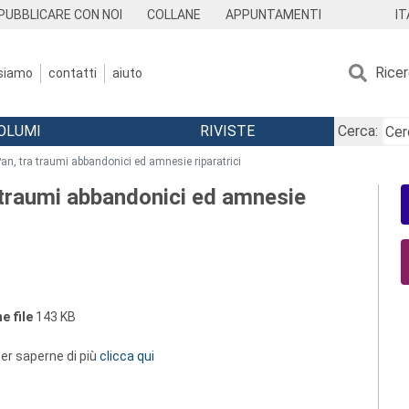
IT
PUBBLICARE CON NOI
COLLANE
APPUNTAMENTI
Rice
 siamo
contatti
aiuto
OLUMI
RIVISTE
Cerca:
Pan, tra traumi abbandonici ed amnesie riparatrici
a traumi abbandonici ed amnesie
e file
143 KB
 per saperne di più
clicca qui