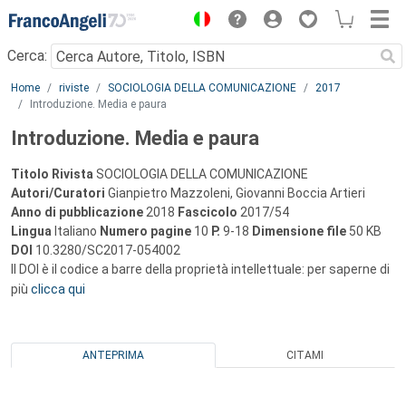
Menu
Cerca:
Main content
Home
riviste
SOCIOLOGIA DELLA COMUNICAZIONE
2017
Introduzione. Media e paura
Introduzione. Media e paura
Titolo Rivista
SOCIOLOGIA DELLA COMUNICAZIONE
Autori/Curatori
Gianpietro Mazzoleni, Giovanni Boccia Artieri
Anno di pubblicazione
2018
Fascicolo
2017/54
Lingua
Italiano
Numero pagine
10
P.
9-18
Dimensione file
50 KB
DOI
10.3280/SC2017-054002
Il DOI è il codice a barre della proprietà intellettuale: per saperne di
più
clicca qui
ANTEPRIMA
CITAMI