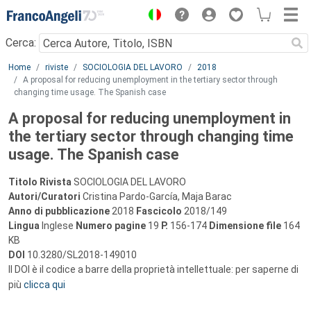
Menu
Cerca:
Main content
Home
riviste
SOCIOLOGIA DEL LAVORO
2018
A proposal for reducing unemployment in the tertiary sector through
changing time usage. The Spanish case
A proposal for reducing unemployment in
the tertiary sector through changing time
usage. The Spanish case
Titolo Rivista
SOCIOLOGIA DEL LAVORO
Autori/Curatori
Cristina Pardo-García, Maja Barac
Anno di pubblicazione
2018
Fascicolo
2018/149
Lingua
Inglese
Numero pagine
19
P.
156-174
Dimensione file
164
KB
DOI
10.3280/SL2018-149010
Il DOI è il codice a barre della proprietà intellettuale: per saperne di
più
clicca qui