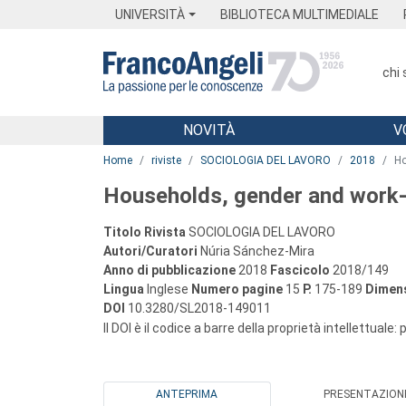
Menu
Main content
Footer
Menu
UNIVERSITÀ
BIBLIOTECA MULTIMEDIALE
chi
NOVITÀ
V
Main content
Home
riviste
SOCIOLOGIA DEL LAVORO
2018
Ho
Households, gender and work-li
Titolo Rivista
SOCIOLOGIA DEL LAVORO
Autori/Curatori
Núria Sánchez-Mira
Anno di pubblicazione
2018
Fascicolo
2018/149
Lingua
Inglese
Numero pagine
15
P.
175-189
Dimens
DOI
10.3280/SL2018-149011
Il DOI è il codice a barre della proprietà intellettuale:
ANTEPRIMA
PRESENTAZION