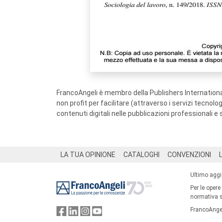
FrancoAngeli è membro della Publishers International
non profit per facilitare (attraverso i servizi tecnol
contenuti digitali nelle pubblicazioni professionali e 
Footer
LA TUA OPINIONE
CATALOGHI
CONVENZIONI
Ultimo agg
Per le opere
normativa su
FrancoAngel