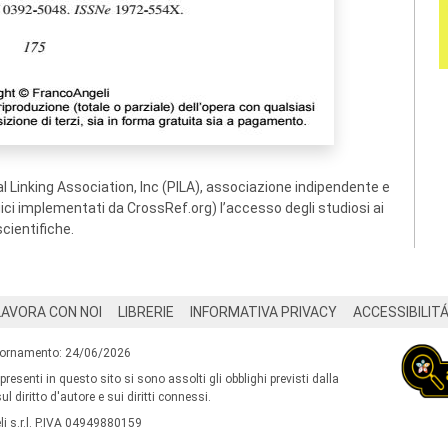
 Linking Association, Inc (PILA), associazione indipendente e
ogici implementati da CrossRef.org) l’accesso degli studiosi ai
scientifiche.
LAVORA CON NOI
LIBRERIE
INFORMATIVA PRIVACY
ACCESSIBILIT
iornamento: 24/06/2026
 presenti in questo sito si sono assolti gli obblighi previsti dalla
l diritto d'autore e sui diritti connessi.
i s.r.l. P.IVA 04949880159