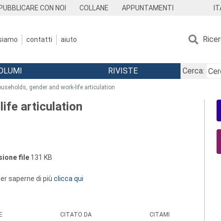
IT
PUBBLICARE CON NOI
COLLANE
APPUNTAMENTI
Rice
 siamo
contatti
aiuto
OLUMI
RIVISTE
Cerca:
useholds, gender and work-life articulation
fe articulation
ione file
131 KB
 per saperne di più
clicca qui
E
CITATO DA
CITAMI