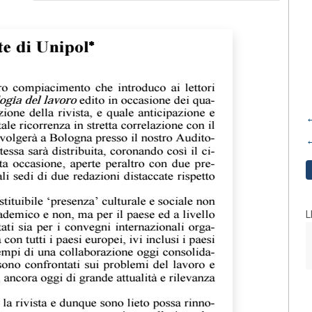
←
←
L