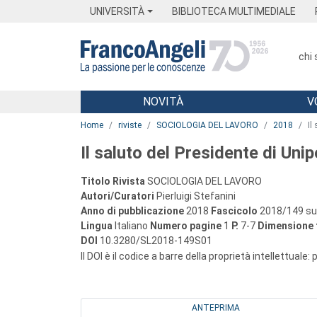
Menu
Main content
Footer
Menu
UNIVERSITÀ
BIBLIOTECA MULTIMEDIALE
chi
NOVITÀ
V
Main content
Home
riviste
SOCIOLOGIA DEL LAVORO
2018
Il
Il saluto del Presidente di Unip
Titolo Rivista
SOCIOLOGIA DEL LAVORO
Autori/Curatori
Pierluigi Stefanini
Anno di pubblicazione
2018
Fascicolo
2018/149 su
Lingua
Italiano
Numero pagine
1
P.
7-7
Dimensione f
DOI
10.3280/SL2018-149S01
Il DOI è il codice a barre della proprietà intellettuale:
ANTEPRIMA