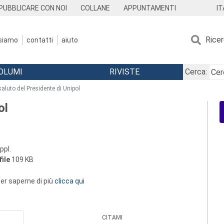
IT
PUBBLICARE CON NOI
COLLANE
APPUNTAMENTI
Rice
 siamo
contatti
aiuto
OLUMI
RIVISTE
Cerca:
 saluto del Presidente di Unipol
ol
ppl.
ile
109 KB
 per saperne di più
clicca qui
CITAMI