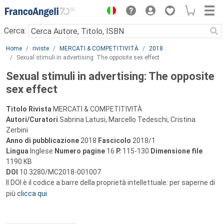
Menu
Cerca:
Main content
Home
riviste
MERCATI & COMPETITIVITÀ
2018
Sexual stimuli in advertising: The opposite sex effect
Sexual stimuli in advertising: The opposite
sex effect
Titolo Rivista
MERCATI & COMPETITIVITÀ
Autori/Curatori
Sabrina Latusi, Marcello Tedeschi, Cristina
Zerbini
Anno di pubblicazione
2018
Fascicolo
2018/1
Lingua
Inglese
Numero pagine
16
P.
115-130
Dimensione file
1190 KB
DOI
10.3280/MC2018-001007
Il DOI è il codice a barre della proprietà intellettuale: per saperne di
più
clicca qui