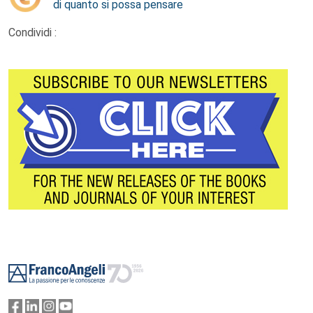
di quanto si possa pensare
Condividi :
Footer