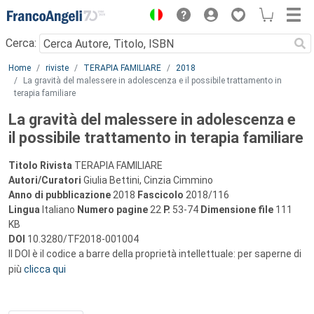
Menu
Cerca:
Main content
Home
riviste
TERAPIA FAMILIARE
2018
La gravità del malessere in adolescenza e il possibile trattamento in
terapia familiare
La gravità del malessere in adolescenza e
il possibile trattamento in terapia familiare
Titolo Rivista
TERAPIA FAMILIARE
Autori/Curatori
Giulia Bettini, Cinzia Cimmino
Anno di pubblicazione
2018
Fascicolo
2018/116
Lingua
Italiano
Numero pagine
22
P.
53-74
Dimensione file
111
KB
DOI
10.3280/TF2018-001004
Il DOI è il codice a barre della proprietà intellettuale: per saperne di
più
clicca qui