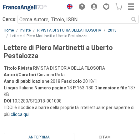
Menu
Cerca:
Main content
Home
riviste
RIVISTA DI STORIA DELLA FILOSOFIA
2018
Lettere di Piero Martinetti a Uberto Pestalozza
Lettere di Piero Martinetti a Uberto
Pestalozza
Titolo Rivista
RIVISTA DI STORIA DELLA FILOSOFIA
Autori/Curatori
Giovanni Rota
Anno di pubblicazione
2018
Fascicolo
2018/1
Lingua
Italiano
Numero pagine
18
P.
163-180
Dimensione file
137
KB
DOI
10.3280/SF2018-001008
Il DOI è il codice a barre della proprietà intellettuale: per saperne di
più
clicca qui
ANTEPRIMA
CITAMI