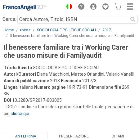
Menu
Cerca:
Main content
Home
riviste
SOCIOLOGIA E POLITICHE SOCIALI
2017
Il benessere familiare tra i Working Carer che usano misure di Familyaudit
Il benessere familiare tra i Working Carer
che usano misure di Familyaudit
Titolo Rivista
SOCIOLOGIA E POLITICHE SOCIALI
Autori/Curatori
Elena Macchioni, Matteo Orlandini, Valerio Vanelli
Anno di pubblicazione
2018
Fascicolo
2017/3
Lingua
Italiano
Numero pagine
19
P.
73-91
Dimensione file
269
KB
DOI
10.3280/SP2017-003005
Il DOI è il codice a barre della proprietà intellettuale: per saperne di
più
clicca qui
ANTEPRIMA
PRESENTAZIONE
CITAMI