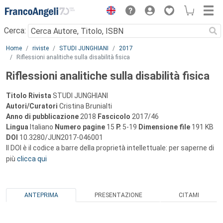
Menu
Cerca:
Main content
Home
riviste
STUDI JUNGHIANI
2017
Riflessioni analitiche sulla disabilità fisica
Riflessioni analitiche sulla disabilità fisica
Titolo Rivista
STUDI JUNGHIANI
Autori/Curatori
Cristina Brunialti
Anno di pubblicazione
2018
Fascicolo
2017/46
Lingua
Italiano
Numero pagine
15
P.
5-19
Dimensione file
191 KB
DOI
10.3280/JUN2017-046001
Il DOI è il codice a barre della proprietà intellettuale: per saperne di
più
clicca qui
ANTEPRIMA
PRESENTAZIONE
CITAMI