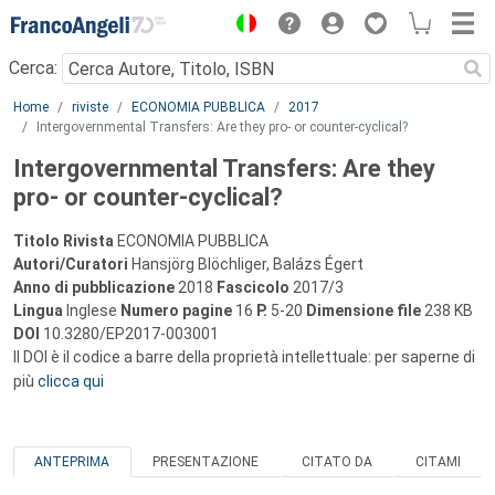
Menu
Cerca:
Main content
Home
riviste
ECONOMIA PUBBLICA
2017
Intergovernmental Transfers: Are they pro- or counter-cyclical?
Intergovernmental Transfers: Are they
pro- or counter-cyclical?
Titolo Rivista
ECONOMIA PUBBLICA
Autori/Curatori
Hansjörg Blöchliger, Balázs Égert
Anno di pubblicazione
2018
Fascicolo
2017/3
Lingua
Inglese
Numero pagine
16
P.
5-20
Dimensione file
238 KB
DOI
10.3280/EP2017-003001
Il DOI è il codice a barre della proprietà intellettuale: per saperne di
più
clicca qui
ANTEPRIMA
PRESENTAZIONE
CITATO DA
CITAMI