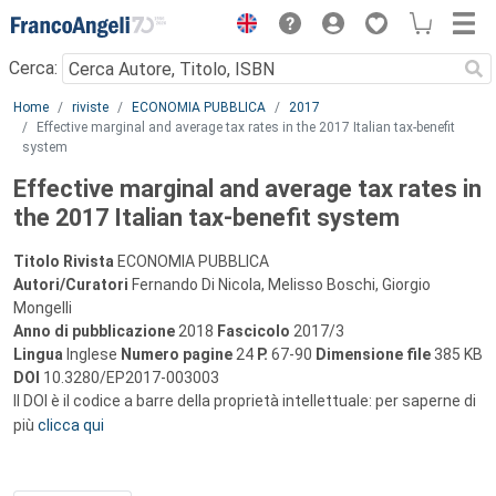
Menu
Cerca:
Main content
Home
riviste
ECONOMIA PUBBLICA
2017
Effective marginal and average tax rates in the 2017 Italian tax-benefit
system
Effective marginal and average tax rates in
the 2017 Italian tax-benefit system
Titolo Rivista
ECONOMIA PUBBLICA
Autori/Curatori
Fernando Di Nicola, Melisso Boschi, Giorgio
Mongelli
Anno di pubblicazione
2018
Fascicolo
2017/3
Lingua
Inglese
Numero pagine
24
P.
67-90
Dimensione file
385 KB
DOI
10.3280/EP2017-003003
Il DOI è il codice a barre della proprietà intellettuale: per saperne di
più
clicca qui