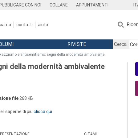
IT
PUBBLICARE CON NOI
COLLANE
APPUNTAMENTI
Rice
 siamo
contatti
aiuto
OLUMI
RIVISTE
Cerca:
Razzismo e antisemitismo: segni della modernità ambivalente
ni della modernità ambivalente
ione file
268 KB
 per saperne di più
clicca qui
PRESENTAZIONE
CITAMI