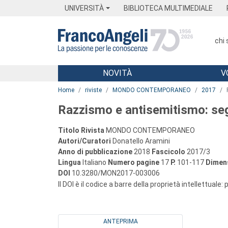
Menu
Main content
Footer
Menu
UNIVERSITÀ
BIBLIOTECA MULTIMEDIALE
chi
NOVITÀ
V
Main content
Home
riviste
MONDO CONTEMPORANEO
2017
Razzismo e antisemitismo: seg
Titolo Rivista
MONDO CONTEMPORANEO
Autori/Curatori
Donatello Aramini
Anno di pubblicazione
2018
Fascicolo
2017/3
Lingua
Italiano
Numero pagine
17
P.
101-117
Dimens
DOI
10.3280/MON2017-003006
Il DOI è il codice a barre della proprietà intellettuale:
ANTEPRIMA