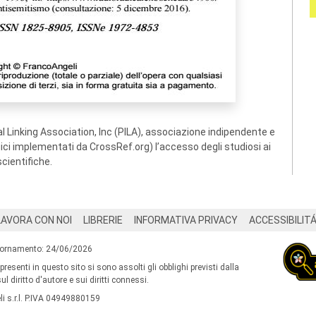
 Linking Association, Inc (PILA), associazione indipendente e
ogici implementati da CrossRef.org) l’accesso degli studiosi ai
scientifiche.
LAVORA CON NOI
LIBRERIE
INFORMATIVA PRIVACY
ACCESSIBILIT
iornamento: 24/06/2026
 presenti in questo sito si sono assolti gli obblighi previsti dalla
l diritto d'autore e sui diritti connessi.
i s.r.l. P.IVA 04949880159