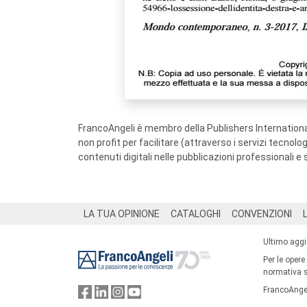
FrancoAngeli è membro della Publishers International
non profit per facilitare (attraverso i servizi tecnol
contenuti digitali nelle pubblicazioni professionali e 
Footer
LA TUA OPINIONE
CATALOGHI
CONVENZIONI
Ultimo agg
Per le opere
normativa su
FrancoAngel