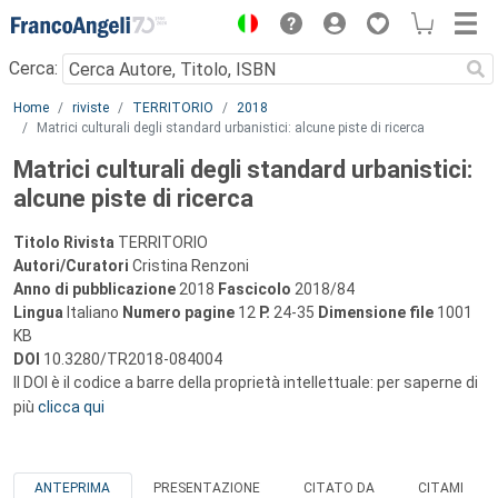
Menu
Cerca:
Main content
Home
riviste
TERRITORIO
2018
Matrici culturali degli standard urbanistici: alcune piste di ricerca
Matrici culturali degli standard urbanistici:
alcune piste di ricerca
Titolo Rivista
TERRITORIO
Autori/Curatori
Cristina Renzoni
Anno di pubblicazione
2018
Fascicolo
2018/84
Lingua
Italiano
Numero pagine
12
P.
24-35
Dimensione file
1001
KB
DOI
10.3280/TR2018-084004
Il DOI è il codice a barre della proprietà intellettuale: per saperne di
più
clicca qui
ANTEPRIMA
PRESENTAZIONE
CITATO DA
CITAMI