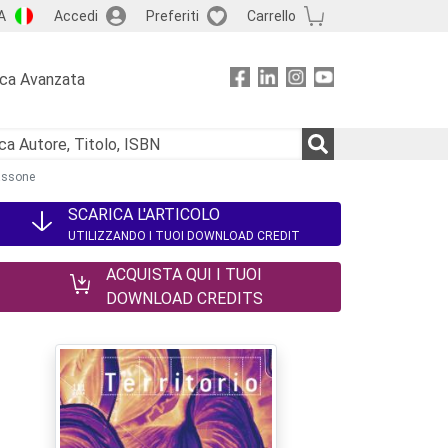
A
Accedi
Preferiti
Carrello
rca Avanzata
sassone
SCARICA L'ARTICOLO
UTILIZZANDO I TUOI DOWNLOAD CREDIT
ACQUISTA QUI I TUOI
DOWNLOAD CREDITS