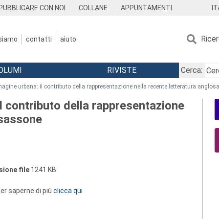
IT
PUBBLICARE CON NOI
COLLANE
APPUNTAMENTI
Rice
 siamo
contatti
aiuto
OLUMI
RIVISTE
Cerca:
agine urbana: il contributo della rappresentazione nella recente letteratura anglo
l contributo della rappresentazione
osassone
ione file
1241 KB
 per saperne di più
clicca qui