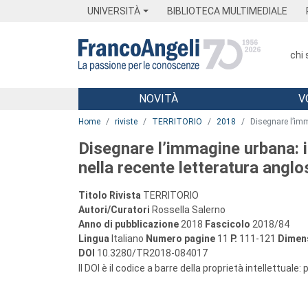
Menu
Main content
Footer
Menu
UNIVERSITÀ
BIBLIOTECA MULTIMEDIALE
chi
NOVITÀ
V
Main content
Home
riviste
TERRITORIO
2018
Disegnare l’imm
Disegnare l’immagine urbana: i
nella recente letteratura angl
Titolo Rivista
TERRITORIO
Autori/Curatori
Rossella Salerno
Anno di pubblicazione
2018
Fascicolo
2018/84
Lingua
Italiano
Numero pagine
11
P.
111-121
Dimens
DOI
10.3280/TR2018-084017
Il DOI è il codice a barre della proprietà intellettuale: