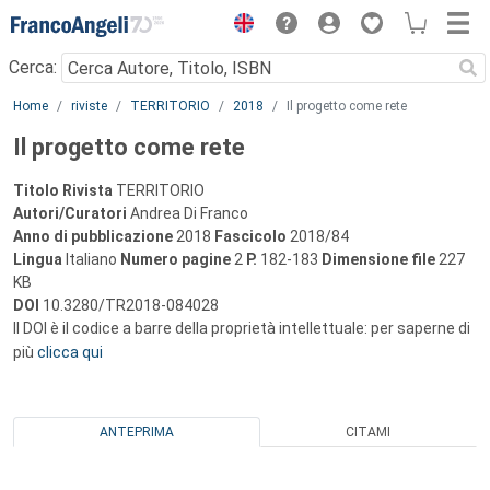
Menu
Cerca:
Main content
Home
riviste
TERRITORIO
2018
Il progetto come rete
Il progetto come rete
Titolo Rivista
TERRITORIO
Autori/Curatori
Andrea Di Franco
Anno di pubblicazione
2018
Fascicolo
2018/84
Lingua
Italiano
Numero pagine
2
P.
182-183
Dimensione file
227
KB
DOI
10.3280/TR2018-084028
Il DOI è il codice a barre della proprietà intellettuale: per saperne di
più
clicca qui
ANTEPRIMA
CITAMI