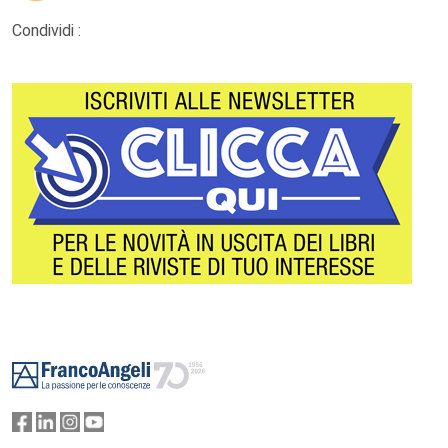
Condividi :
Footer