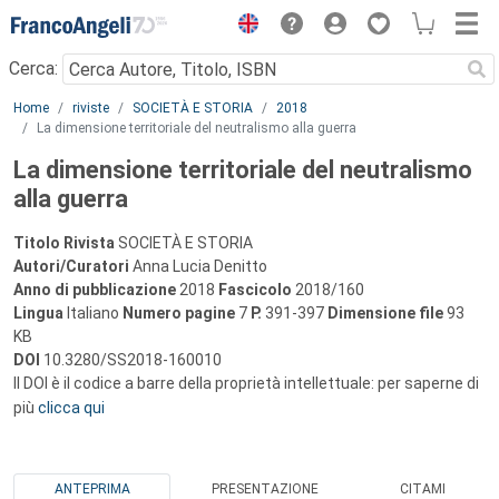
Menu
Cerca:
Main content
Home
riviste
SOCIETÀ E STORIA
2018
La dimensione territoriale del neutralismo alla guerra
La dimensione territoriale del neutralismo
alla guerra
Titolo Rivista
SOCIETÀ E STORIA
Autori/Curatori
Anna Lucia Denitto
Anno di pubblicazione
2018
Fascicolo
2018/160
Lingua
Italiano
Numero pagine
7
P.
391-397
Dimensione file
93
KB
DOI
10.3280/SS2018-160010
Il DOI è il codice a barre della proprietà intellettuale: per saperne di
più
clicca qui
ANTEPRIMA
PRESENTAZIONE
CITAMI