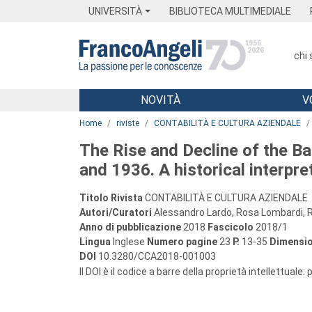
Menu
Main content
Footer
Menu
UNIVERSITÀ
BIBLIOTECA MULTIMEDIALE
chi
NOVITÀ
V
Main content
Home
riviste
CONTABILITÀ E CULTURA AZIENDALE
The Rise and Decline of the B
and 1936. A historical interpre
Titolo Rivista
CONTABILITÀ E CULTURA AZIENDALE
Autori/Curatori
Alessandro Lardo, Rosa Lombardi, R
Anno di pubblicazione
2018
Fascicolo
2018/1
Lingua
Inglese
Numero pagine
23
P.
13-35
Dimensio
DOI
10.3280/CCA2018-001003
Il DOI è il codice a barre della proprietà intellettuale: