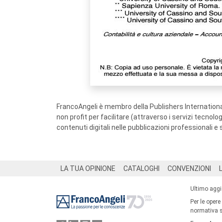
FrancoAngeli è membro della Publishers International
non profit per facilitare (attraverso i servizi tecnol
contenuti digitali nelle pubblicazioni professionali e 
Footer
LA TUA OPINIONE
CATALOGHI
CONVENZIONI
Ultimo agg
Per le opere
normativa su