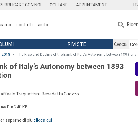
IT
PUBBLICARE CON NOI
COLLANE
APPUNTAMENTI
Rice
 siamo
contatti
aiuto
OLUMI
RIVISTE
Cerca:
2018
The Rise and Decline of the Bank of Italy’s Autonomy between 1893 and 1
ank of Italy’s Autonomy between 1893
tion
affaele Trequattrini, Benedetta Cuozzo
ne file
240 KB
 per saperne di più
clicca qui