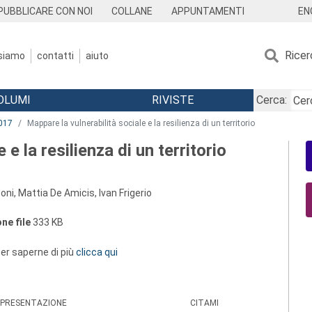
EN
PUBBLICARE CON NOI
COLLANE
APPUNTAMENTI
Ricer
 siamo
contatti
aiuto
OLUMI
RIVISTE
Cerca:
017
Mappare la vulnerabilità sociale e la resilienza di un territorio
 e la resilienza di un territorio
ni, Mattia De Amicis, Ivan Frigerio
ne file
333 KB
 per saperne di più
clicca qui
PRESENTAZIONE
CITAMI