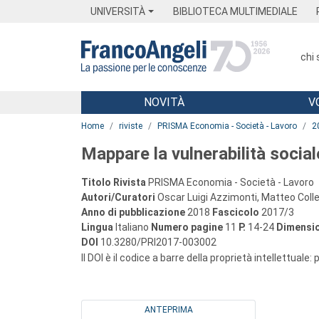
Menu
Main content
Footer
Menu
UNIVERSITÀ
BIBLIOTECA MULTIMEDIALE
chi
NOVITÀ
V
Main content
Home
riviste
PRISMA Economia - Società - Lavoro
2
Mappare la vulnerabilità sociale
Titolo Rivista
PRISMA Economia - Società - Lavoro
Autori/Curatori
Oscar Luigi Azzimonti, Matteo Colleo
Anno di pubblicazione
2018
Fascicolo
2017/3
Lingua
Italiano
Numero pagine
11
P.
14-24
Dimensio
DOI
10.3280/PRI2017-003002
Il DOI è il codice a barre della proprietà intellettuale:
ANTEPRIMA