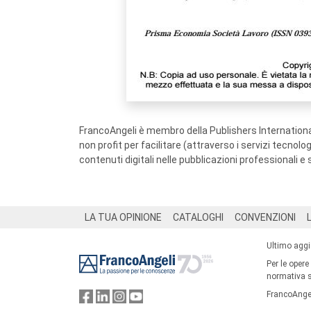
FrancoAngeli è membro della Publishers International
non profit per facilitare (attraverso i servizi tecnol
contenuti digitali nelle pubblicazioni professionali e 
Footer
LA TUA OPINIONE
CATALOGHI
CONVENZIONI
Ultimo agg
Per le opere
normativa su
FrancoAngel