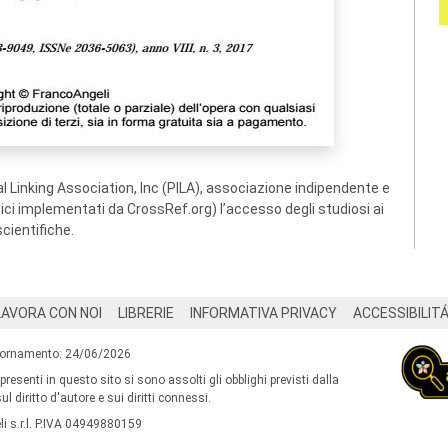
 Linking Association, Inc (PILA), associazione indipendente e
ogici implementati da CrossRef.org) l’accesso degli studiosi ai
scientifiche.
LAVORA CON NOI
LIBRERIE
INFORMATIVA PRIVACY
ACCESSIBILIT
iornamento: 24/06/2026
 presenti in questo sito si sono assolti gli obblighi previsti dalla
l diritto d'autore e sui diritti connessi.
i s.r.l. P.IVA 04949880159