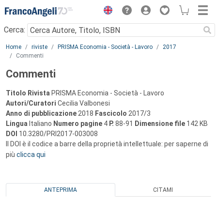
Menu
Cerca:
Main content
Home
riviste
PRISMA Economia - Società - Lavoro
2017
Commenti
Commenti
Titolo Rivista
PRISMA Economia - Società - Lavoro
Autori/Curatori
Cecilia Valbonesi
Anno di pubblicazione
2018
Fascicolo
2017/3
Lingua
Italiano
Numero pagine
4
P.
88-91
Dimensione file
142 KB
DOI
10.3280/PRI2017-003008
Il DOI è il codice a barre della proprietà intellettuale: per saperne di
più
clicca qui
ANTEPRIMA
CITAMI