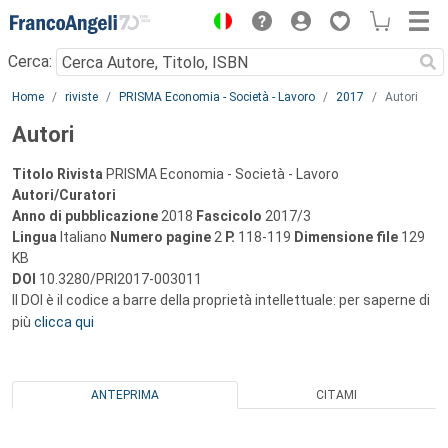
Menu
Cerca:
Main content
Home
riviste
PRISMA Economia - Società - Lavoro
2017
Autori
Autori
Titolo Rivista
PRISMA Economia - Società - Lavoro
Autori/Curatori
Anno di pubblicazione
2018
Fascicolo
2017/3
Lingua
Italiano
Numero pagine
2
P.
118-119
Dimensione file
129
KB
DOI
10.3280/PRI2017-003011
Il DOI è il codice a barre della proprietà intellettuale: per saperne di
più
clicca qui
ANTEPRIMA
CITAMI