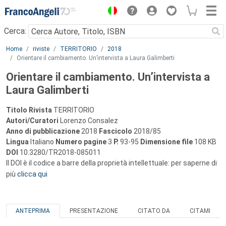
Menu
Cerca:
Main content
Home
riviste
TERRITORIO
2018
Orientare il cambiamento. Un’intervista a Laura Galimberti
Orientare il cambiamento. Un’intervista a
Laura Galimberti
Titolo Rivista
TERRITORIO
Autori/Curatori
Lorenzo Consalez
Anno di pubblicazione
2018
Fascicolo
2018/85
Lingua
Italiano
Numero pagine
3
P.
93-95
Dimensione file
108 KB
DOI
10.3280/TR2018-085011
Il DOI è il codice a barre della proprietà intellettuale: per saperne di
più
clicca qui
ANTEPRIMA
PRESENTAZIONE
CITATO DA
CITAMI