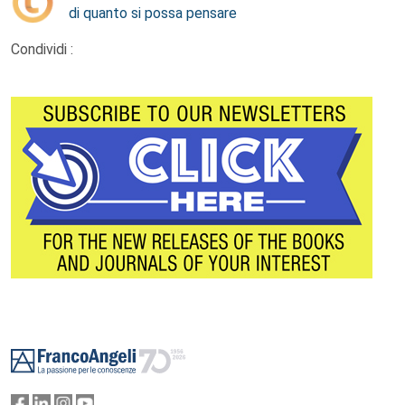
di quanto si possa pensare
Condividi :
Footer