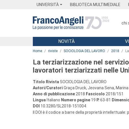
Menu
Main content
Footer
Menu
UNIVERSITÀ
BIBLIOTECA MULTIMEDIALE
chi
NOVITÀ
V
Main content
Home
riviste
SOCIOLOGIA DEL LAVORO
2018
La
La terziarizzazione nel servizio
lavoratori terziarizzati nelle U
Titolo Rivista
SOCIOLOGIA DEL LAVORO
Autori/Curatori
Graça Druck, Jeovana Sena, Marina 
Anno di pubblicazione
2018
Fascicolo
2018/151
Lingua
Italiano
Numero pagine
19
P.
63-81
Dimensio
DOI
10.3280/SL2018-151004
Il DOI è il codice a barre della proprietà intellettuale: