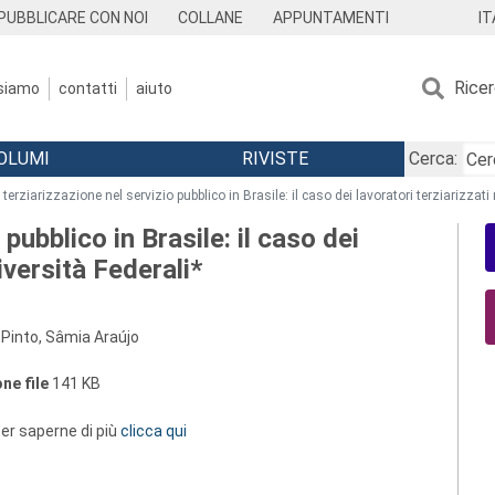
IT
PUBBLICARE CON NOI
COLLANE
APPUNTAMENTI
Rice
 siamo
contatti
aiuto
OLUMI
RIVISTE
Cerca:
 terziarizzazione nel servizio pubblico in Brasile: il caso dei lavoratori terziarizzati 
 pubblico in Brasile: il caso dei
niversità Federali*
Pinto, Sâmia Araújo
ne file
141 KB
 per saperne di più
clicca qui