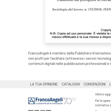
FrancoAngeli è membro della Publishers International
non profit per facilitare (attraverso i servizi tecnol
contenuti digitali nelle pubblicazioni professionali e 
Footer
LA TUA OPINIONE
CATALOGHI
CONVENZIONI
Ultimo agg
Per le opere
normativa su